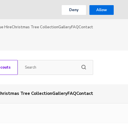
Deny
Allow
ue Hire
Christmas Tree Collection
Gallery
FAQ
Contact
Scouts
hristmas Tree Collection
Gallery
FAQ
Contact