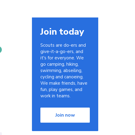
Join today
Scouts are do-ers and
give-it-a-go-ers, and
it's for everyone. We
go camping, hiking,
swimming, abseiling,
cycling and canoeing.
We make friends, have
fun, play games, and
work in teams.
Join now