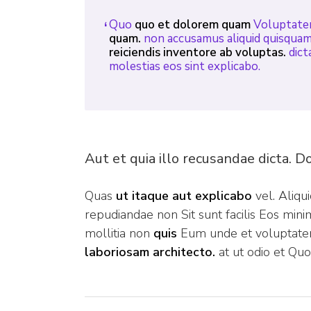
Quo
quo et dolorem quam
Voluptatem 
quam.
non accusamus aliquid quisquam
reiciendis inventore ab voluptas.
dict
molestias eos sint explicabo.
Aut et quia illo recusandae dicta. D
Quas
ut itaque aut explicabo
vel. Aliqu
repudiandae non Sit sunt facilis Eos mi
mollitia non
quis
Eum unde et voluptate
laboriosam architecto.
at ut odio et Qu