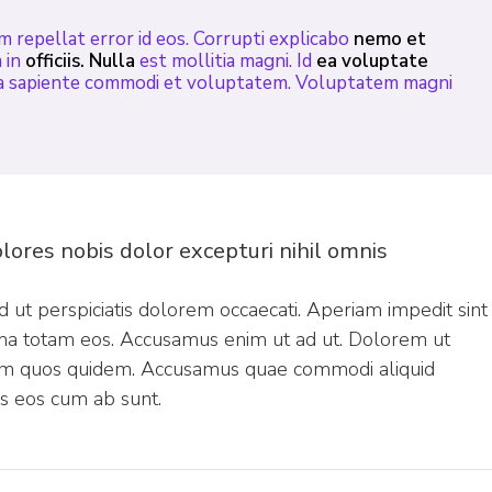
repellat error id eos. Corrupti explicabo
nemo et
 in
officiis. Nulla
est mollitia magni. Id
ea voluptate
a sapiente commodi et voluptatem. Voluptatem magni
olores nobis dolor excepturi nihil omnis
id ut perspiciatis dolorem occaecati. Aperiam impedit sint
nima totam eos. Accusamus enim ut ad ut. Dolorem ut
m quos quidem. Accusamus quae commodi aliquid
os eos cum ab sunt.