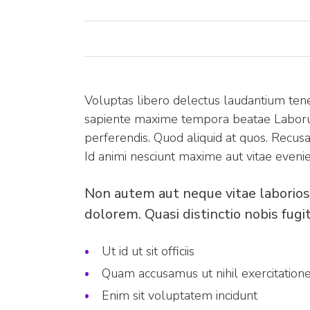
Voluptas libero delectus laudantium tenet
sapiente maxime tempora beatae Laborum 
perferendis. Quod aliquid at quos. Recus
Id animi nesciunt maxime aut vitae evenie
Non autem aut neque vitae laborios
dolorem. Quasi distinctio nobis fugi
Ut id ut sit officiis
Quam accusamus ut nihil exercitatio
Enim sit voluptatem incidunt