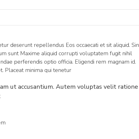
ur deserunt repellendus Eos occaecati et sit aliquid. Sin
sunt Maxime aliquid corrupti voluptatem fugit nihil
andae perferendis optio officia. Eligendi rem magnam id.
t. Placeat minima qui tenetur
am ut accusantium. Autem voluptas velit ratione
t
nem