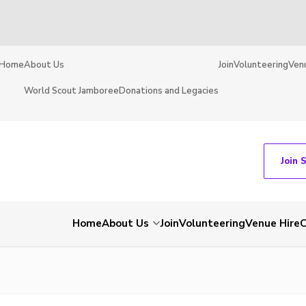
Home
About Us
Join
Volunteering
Ven
World Scout Jamboree
Donations and Legacies
Join 
Home
About Us
Join
Volunteering
Venue Hire
C